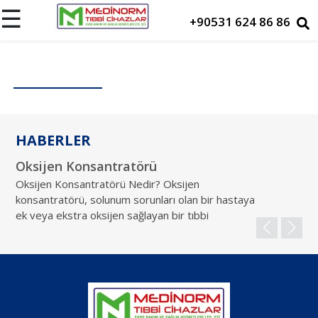
☰
+90531 624 86 86
Ana
Sayfa
Hakkımızda
HABERLER
Cihazlarımız
Oksijen Konsantratörü
Ki
Maskeler
Oksijen Konsantratörü Nedir? Oksijen
Ok
konsantratörü, solunum sorunları olan bir hastaya
ma
ek veya ekstra oksijen sağlayan bir tıbbi
ok
Ürünlerimiz
gö
Kiralama