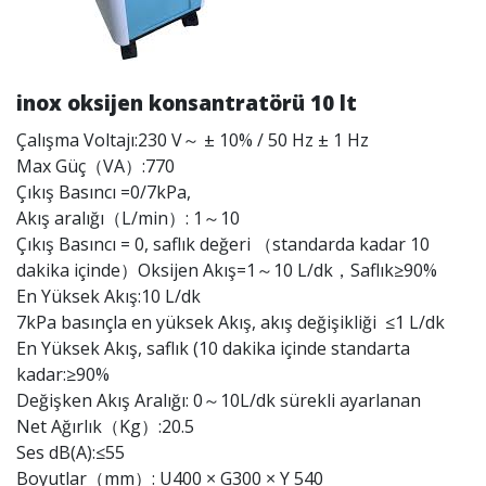
inox oksijen konsantratörü 10 lt
Çalışma Voltajı:230 V～ ± 10% / 50 Hz ± 1 Hz
Max Güç（VA）:770
Çıkış Basıncı =0/7kPa,
Akış aralığı（L/min）: 1～10
Çıkış Basıncı = 0, saflık değeri （standarda kadar 10
dakika içinde）Oksijen Akış=1～10 L/dk，Saflık≥90%
En Yüksek Akış:10 L/dk
7kPa basınçla en yüksek Akış, akış değişikliği ≤1 L/dk
En Yüksek Akış, saflık (10 dakika içinde standarta
kadar:≥90%
Değişken Akış Aralığı: 0～10L/dk sürekli ayarlanan
Net Ağırlık（Kg）:20.5
Ses dB(A):≤55
Boyutlar（mm）: U400 × G300 × Y 540