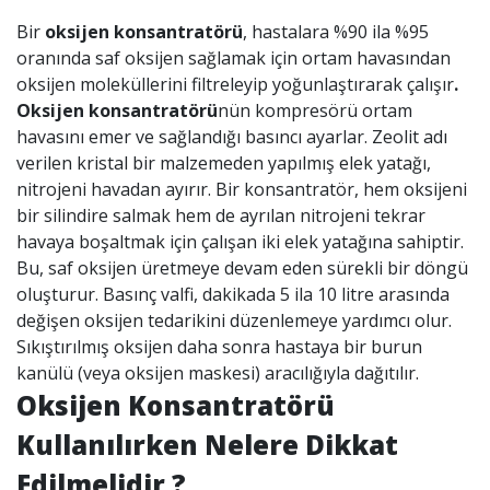
Bir
oksijen konsantratörü
, hastalara %90 ila %95
oranında saf oksijen sağlamak için ortam havasından
oksijen moleküllerini filtreleyip yoğunlaştırarak çalışır
.
Oksijen konsantratörü
nün kompresörü ortam
havasını emer ve sağlandığı basıncı ayarlar. Zeolit ​​adı
verilen kristal bir malzemeden yapılmış elek yatağı,
nitrojeni havadan ayırır. Bir konsantratör, hem oksijeni
bir silindire salmak hem de ayrılan nitrojeni tekrar
havaya boşaltmak için çalışan iki elek yatağına sahiptir.
Bu, saf oksijen üretmeye devam eden sürekli bir döngü
oluşturur. Basınç valfi, dakikada 5 ila 10 litre arasında
değişen oksijen tedarikini düzenlemeye yardımcı olur.
Sıkıştırılmış oksijen daha sonra hastaya bir burun
kanülü (veya oksijen maskesi) aracılığıyla dağıtılır.
Oksijen Konsantratörü
Kullanılırken Nelere Dikkat
Edilmelidir ?