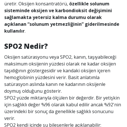
üretir. Oksijen konsantratörü,
özellikle solunum
sisteminde oksijen ve karbondioksit değişimini
sağlamakta yetersiz kalma durumu olarak
açıklanan “solunum yetmezliğinin” giderilmesinde
kullanılır
.
SPO2 Nedir?
Oksijen satürasyonu veya SPO2, kanın, taşıyabileceği
maksimum oksijenin yüzdesi olarak ne kadar oksijen
taşıdığının göstergesidir ve kandaki oksijen içeren
hemoglobinin yüzdesini verir. Basit anlatımla
satürasyon aslında kanın ne kadarının oksijenle
doymuş olduğunu gösterir.
SPO2 yüzde miktarıyla ölçülen bir değerdir. Bir yetişkin
için sağlıklı değer %96 olarak kabul edilir ancak %92'nin
üzerindeki bir sonuç da genellikle sağlıklı sonucunu
verir.
SPO2 kendi içinde şu bileşenlerle açıklanabilir: