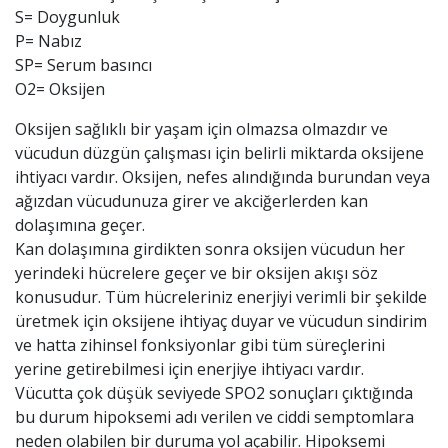
S= Doygunluk
P= Nabız
SP= Serum basıncı
O2= Oksijen
Oksijen sağlıklı bir yaşam için olmazsa olmazdır ve
vücudun düzgün çalışması için belirli miktarda oksijene
ihtiyacı vardır. Oksijen, nefes alındığında burundan veya
ağızdan vücudunuza girer ve akciğerlerden kan
dolaşımına geçer.
Kan dolaşımına girdikten sonra oksijen vücudun her
yerindeki hücrelere geçer ve bir oksijen akışı söz
konusudur. Tüm hücreleriniz enerjiyi verimli bir şekilde
üretmek için oksijene ihtiyaç duyar ve vücudun sindirim
ve hatta zihinsel fonksiyonlar gibi tüm süreçlerini
yerine getirebilmesi için enerjiye ihtiyacı vardır.
Vücutta çok düşük seviyede SPO2 sonuçları çıktığında
bu durum hipoksemi adı verilen ve ciddi semptomlara
neden olabilen bir duruma yol açabilir. Hipoksemi