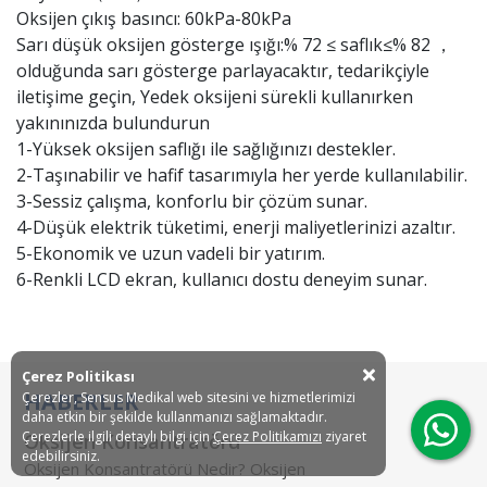
Oksijen çıkış basıncı: 60kPa-80kPa
Sarı düşük oksijen gösterge ışığı:% 72 ≤ saflık≤% 82 ，
olduğunda sarı gösterge parlayacaktır, tedarikçiyle
iletişime geçin, Yedek oksijeni sürekli kullanırken
yakınınızda bulundurun
1-Yüksek oksijen saflığı ile sağlığınızı destekler.
2-Taşınabilir ve hafif tasarımıyla her yerde kullanılabilir.
3-Sessiz çalışma, konforlu bir çözüm sunar.
4-Düşük elektrik tüketimi, enerji maliyetlerinizi azaltır.
5-Ekonomik ve uzun vadeli bir yatırım.
6-Renkli LCD ekran, kullanıcı dostu deneyim sunar.
Çerez Politikası
HABERLER
Çerezler, Sensus Medikal web sitesini ve hizmetlerimizi
daha etkin bir şekilde kullanmanızı sağlamaktadır.
Çerezlerle ilgili detaylı bilgi için
Çerez Politikamızı
ziyaret
Oksijen Konsantratörü
Ki
edebilirsiniz.
Oksijen Konsantratörü Nedir? Oksijen
Ok