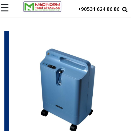
☰
+90531 624 86 86
Ana
Sayfa
Hakkımızda
Cihazlarımız
Maskeler
Ürünlerimiz
Kiralama