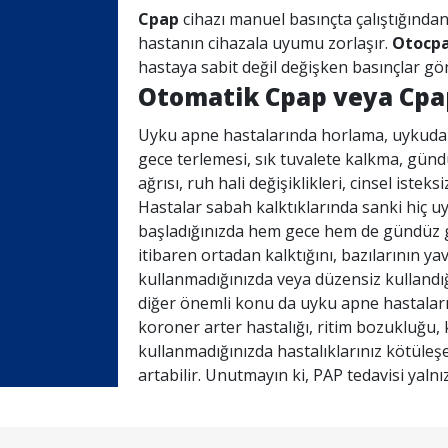
Cpap
cihazı manuel basınçta çalıştığında
hastanın cihazala uyumu zorlaşır.
Otocp
hastaya sabit değil değişken basınçlar gö
Otomatik Cpap veya Cpap
Uyku apne hastalarında horlama, uykuda
gece terlemesi, sık tuvalete kalkma, gün
ağrısı, ruh hali değişiklikleri, cinsel istek
Hastalar sabah kalktıklarında sanki hiç 
başladığınızda hem gece hem de gündüz 
itibaren ortadan kalktığını, bazılarının ya
kullanmadığınızda veya düzensiz kullandığ
diğer önemli konu da uyku apne hastaları
koroner arter hastalığı, ritim bozukluğu, k
kullanmadığınızda hastalıklarınız kötüleşe
artabilir. Unutmayın ki, PAP tedavisi yalnı