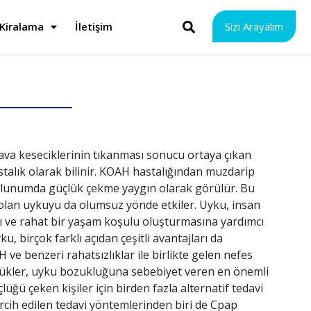
Kiralama
İletişim
Sizi Arayalım
ava keseciklerinin tıkanması sonucu ortaya çıkan
astalık olarak bilinir. KOAH hastalığından muzdarip
 solunumda güçlük çekme yaygın olarak görülür. Bu
 olan uykuyu da olumsuz yönde etkiler. Uyku, insan
lı ve rahat bir yaşam koşulu oluşturmasına yardımcı
ku, birçok farklı açıdan çeşitli avantajları da
 ve benzeri rahatsızlıklar ile birlikte gelen nefes
ürükler, uyku bozukluğuna sebebiyet veren en önemli
üğü çeken kişiler için birden fazla alternatif tedavi
ercih edilen tedavi yöntemlerinden biri de Cpap