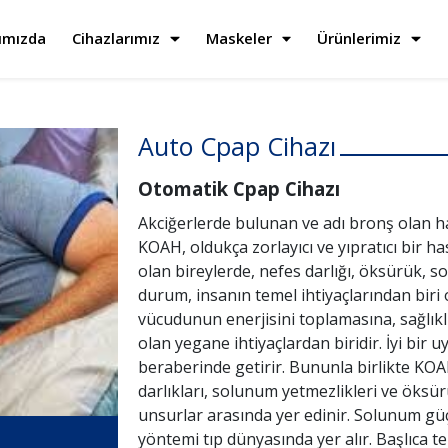
ımızda
Cihazlarımız
Maskeler
Ürünlerimiz
Auto Cpap Cihazı
Otomatik Cpap Cihazı
Akciğerlerde bulunan ve adı bronş olan h
KOAH, oldukça zorlayıcı ve yıpratıcı bir h
olan bireylerde, nefes darlığı, öksürük,
durum, insanın temel ihtiyaçlarından biri
vücudunun enerjisini toplamasına, sağlık
olan yegane ihtiyaçlardan biridir. İyi bir uy
beraberinde getirir. Bununla birlikte KOAH
darlıkları, solunum yetmezlikleri ve öks
unsurlar arasında yer edinir. Solunum güçl
yöntemi tıp dünyasında yer alır. Başlıca t