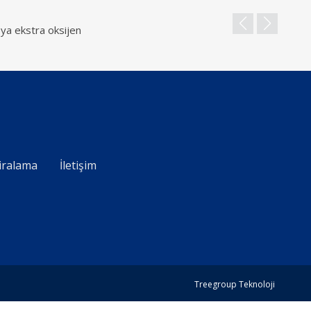
Kira
ya ekstra oksijen
Oksije
10lt)o
iralama
İletişim
Treegroup Teknoloji