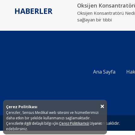
Oksijen Konsantratör
HABERLER
Oksijen Konsantratörü Nedir
sağlayan bir tıbbi
Ana Sayfa
Hak
Çerez Politikası
Çerezler, Sensus Medikal web sitesini ve hizmetlerimizi
daha etkin bir şekilde kullanmanızı sağlamaktadır.
Copyright © 2021 - Tüm içeriklerin telif hakları saklıdır.
Çerezlerle ilgili detaylı bilgi için
Çerez Politikamızı
ziyaret
edebilirsiniz.