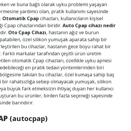
ı çeken ve buna bağlı olarak uyku problemi yaşayan
 vermesine yardımcı olan, pratik kullanımı sayesinde
r.
Otomatik Cpap
cihazları, kullanıcıların kişisel
ği Cpap cihazlarından biridir.
Auto Cpap cihazı nedir
dir.
Oto Cpap Cihazı
, hastanın ağız ve burun
patabilen, özel silikon yumuşak aparata sahip bir
leştirilen bu cihazlar, hastanın gece boyu rahat bir
. Farklı markalar tarafından çeşitli ürün üretim
retilen otomatik Cpap cihazları, özellikle uyku apnesi
 edebileceği en pratik tedavi yöntemlerinden biri
 bölgesine takılan bu cihazlar, özel kumaşa sahip baş
i bir rahatsızlığa sebep olmayacak yumuşak, silikon
eya büyük fark etmeksizin ihtiyaç duyan her kullanıcı
oluşturan bu ürünler, birden fazla seçeneği sayesinde
inde barındırır.
AP
(autocpap)