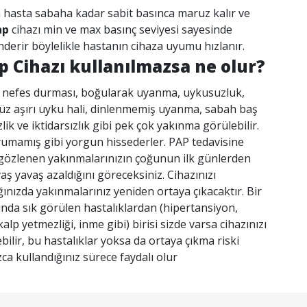
n hasta sabaha kadar sabit basınca maruz kalır ve
ap
cihazı min ve max basınç seviyesi sayesinde
nderir böylelikle hastanın cihaza uyumu hızlanır.
 Cihazı kullanılmazsa ne olur?
 nefes durması, boğularak uyanma, uykusuzluk,
düz aşırı uyku hali, dinlenmemiş uyanma, sabah baş
sizlik ve iktidarsızlık gibi pek çok yakınma görülebilir.
uyumamış gibi yorgun hissederler. PAP tedavisine
gözlenen yakınmalarınızın çoğunun ilk günlerden
vaş yavaş azaldığını göreceksiniz. Cihazınızı
ınızda yakınmalarınız yeniden ortaya çıkacaktır. Bir
nda sık görülen hastalıklardan (hipertansiyon,
alp yetmezliği, inme gibi) birisi sizde varsa cihazınızı
bilir, bu hastalıklar yoksa da ortaya çıkma riski
zca kullandığınız sürece faydalı olur