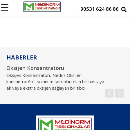
☰
+90531 624 86 86
Ana
Sayfa
Hakkımızda
HABERLER
Cihazlarımız
Oksijen Konsantratörü
Ki
Maskeler
Oksijen Konsantratörü Nedir? Oksijen
Ok
konsantratörü, solunum sorunları olan bir hastaya
ma
ek veya ekstra oksijen sağlayan bir tıbbi
ok
Ürünlerimiz
gö
Kiralama