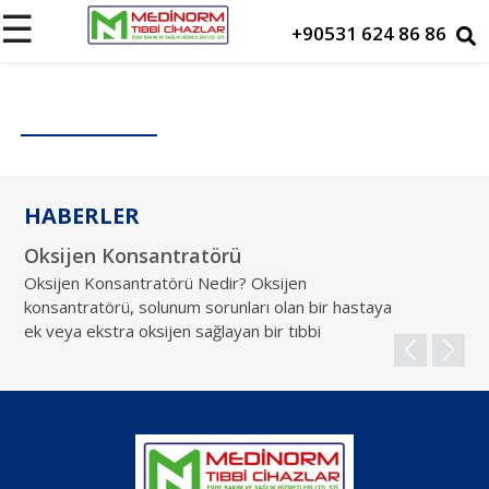
☰
+90531 624 86 86
Ana
Sayfa
Hakkımızda
HABERLER
Cihazlarımız
Oksijen Konsantratörü
Ki
Maskeler
Oksijen Konsantratörü Nedir? Oksijen
Ok
konsantratörü, solunum sorunları olan bir hastaya
ma
ek veya ekstra oksijen sağlayan bir tıbbi
ok
Ürünlerimiz
gö
Kiralama